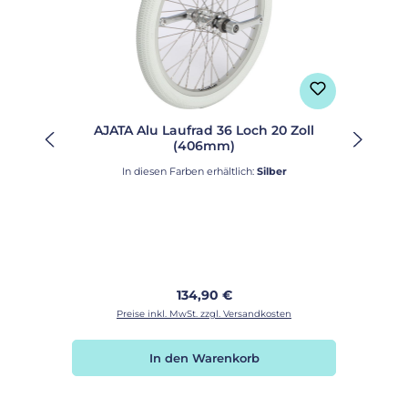
AJATA Alu Laufrad 36 Loch 20 Zoll
(406mm)
In diesen Farben erhältlich:
Silber
Regulärer Preis:
134,90 €
Preise inkl. MwSt. zzgl. Versandkosten
In den Warenkorb