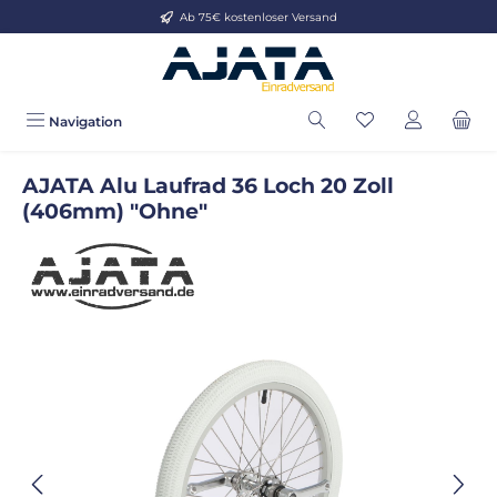
Ab 75€ kostenloser Versand
Zum Hauptinhalt springen
Navigation
AJATA Alu Laufrad 36 Loch 20 Zoll
(406mm) "Ohne"
Bildergalerie überspringen