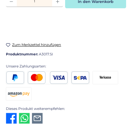
In den Warenkorb
Zum Merkzettel hinzufügen
Produktnummer:
A3017.SI
Unsere Zahlungsarten:
PayPal
Kredit- oder Debitkarte
SEPA Lastschrift
Vorkasse 2% Rabatt
Amazon Pay
Dieses Produkt weiterempfehlen: