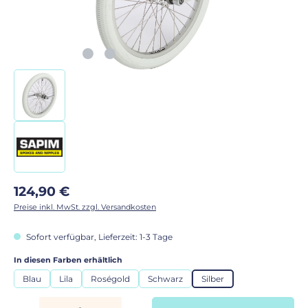
Regulärer Preis:
124,90 €
Preise inkl. MwSt. zzgl. Versandkosten
Sofort verfügbar, Lieferzeit: 1-3 Tage
auswählen
In diesen Farben erhältlich
Blau
Lila
Roségold
Schwarz
Silber
Produkt Anzahl: Gib den gewünschten Wert ein oder benutze die Schaltflächen