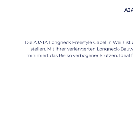
AJA
Die AJATA Longneck Freestyle Gabel in Weiß ist d
stellen. Mit ihrer verlängerten Longneck-Bauwe
minimiert das Risiko verbogener Stützen. Ideal 
crown) bietet eine große Standfläche für Tric
erlaubt besonders präzise Steuerung und opt
technisch als auch optisch – sie ist langlebig,
Standardnaben (100 mm Lagerabstand, 40–42 mm Lagerdurch
300 mm Longneck-Gabel: → ca. 75–98 cm Technische Daten Größe: 20 Zoll (406 mm)Material: Stahl Farbe: Weiß Bauart: Longneck / Flat Crown Länge
Sitzrohr: 300 mm Innen-Ø Sitzrohr: 22,2 mm Außen-Ø Sitzrohr: 25,4 mm Max. Reifenbreite: 2.25 Zoll Passende Lager: 40–42 mm Außendurchmesser