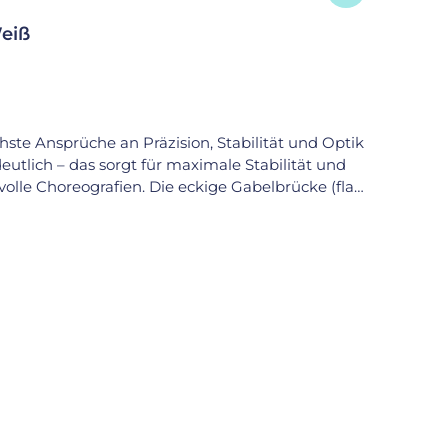
Weiß
hste Ansprüche an Präzision, Stabilität und Optik
eutlich – das sorgt für maximale Stabilität und
olle Choreografien. Die eckige Gabelbrücke (flat
um Reifen (z. B. nur 5 mm beim Fantasy-Reifen)
dem weißen Finish überzeugt die Gabel sowohl
Longneck-Gabel ist kompatibel mit allen gängigen
fohlene Schrittlänge für
. 850 g Lieferumfang: inkl. Lagerschalen & Schrauben