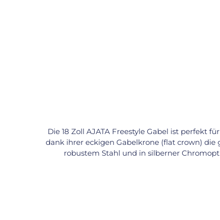
Die 18 Zoll AJATA Freestyle Gabel ist perfekt f
dank ihrer eckigen Gabelkrone (flat crown) die 
robustem Stahl und in silberner Chromoptik
Standardnaben mit 100 mm Lagerabstand und 40–42 mm Lagern. Technische Daten: Größe: 18 Zoll (355 mm) Mater
Flat-Crown-Brücke Sitzrohrlänge: 14,5 cm Ø Sitzrohr innen: 22,2 mm Ø Sitzrohr außen: 25,4 mm Passende Lager: 40–42 mm Max. Reifenbreite: 2.25 Zoll Inkl.
Lagerschalen und Schrauben Kompatible Komponenten: Sattelstützen: Ø 22,2 mm Sattelklemmen: Ø 25,4 mm Naben: 100 mm Lagerabstand (Mitte–Mitte)
Kugellager: 40–42 mm Außendurchmesser Fazit: Die AJATA 18 Zoll Gabel ist ideal für den Einstieg ins Freestyle-Training – leicht, stabil und tricktauglich. Mit
ihrer bewährten Bauweise 