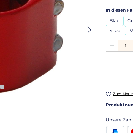
In diesen Fa
Blau
Go
Silber
W
Produkt Anza
Zum Merkze
Produktnu
Unsere Zahl