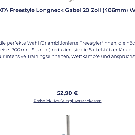
TA Freestyle Longneck Gabel 20 Zoll (406mm) 
ie perfekte Wahl für ambitionierte Freestyler*innen, die höc
ise (300 mm Sitzrohr) reduziert sie die Sattelstützenlänge d
für intensive Trainingseinheiten, Wettkämpfe und anspruchsv
ks wie Coasting, Gliding oder Stand-Up. Der enge Abstand z
imale Kontrolle. Dank der robusten Stahlkonstruktion und 
 pflegeleicht und ein echter Hingucker im Rampenlicht. Die 
messer) und wird inklusive Lagerschalen und Schrauben geliefert. Emp
Regulärer Preis:
52,90 €
Preise inkl. MwSt. zzgl. Versandkosten
Kompatible Naben: 100 mm Lagerabstand Gewicht: ca
In den Warenkorb