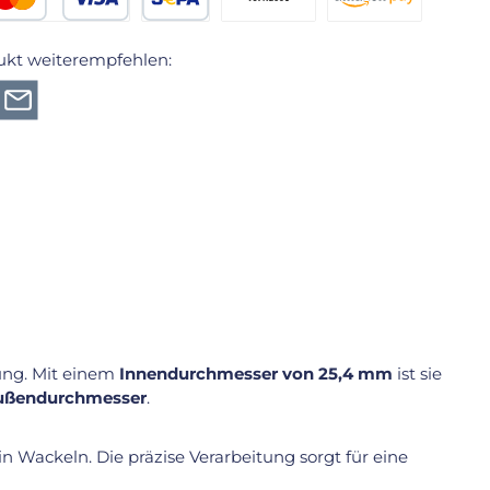
edit- oder Debitkarte
SEPA Lastschrift
Vorkasse 2% Rabatt
Amazon Pay
ukt weiterempfehlen:
ung. Mit einem
Innendurchmesser von 25,4 mm
ist sie
Außendurchmesser
.
ein Wackeln. Die präzise Verarbeitung sorgt für eine