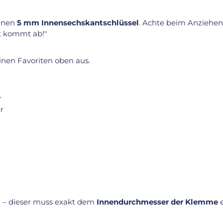
einen
5 mm Innensechskantschlüssel
. Achte beim Anziehen
st kommt ab!"
inen Favoriten oben aus.
r
r
l
– dieser muss exakt dem
Innendurchmesser der Klemme
e