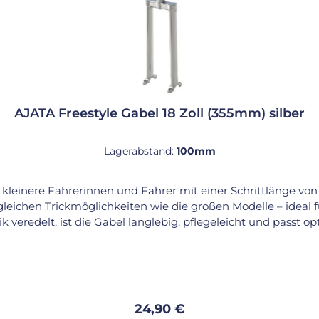
AJATA Freestyle Gabel 18 Zoll (355mm) silber
Lagerabstand:
100mm
ür kleinere Fahrerinnen und Fahrer mit einer Schrittlänge vo
gleichen Trickmöglichkeiten wie die großen Modelle – ideal f
 veredelt, ist die Gabel langlebig, pflegeleicht und passt o
ial: Stahl, silber verchromt Bauart: eckige
zählt sie zu den besten Optionen für kleinere Fahrer*innen,
Regulärer Preis:
24,90 €