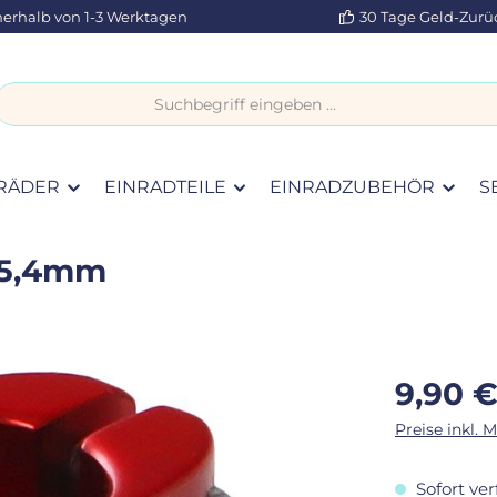
nerhalb von 1-3 Werktagen
30 Tage Geld-Zurü
RÄDER
EINRADTEILE
EINRADZUBEHÖR
S
25,4mm
Regulärer Pr
9,90 
Preise inkl. 
Sofort ver