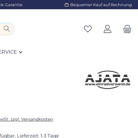
ck-Garantie
Bequemer Kauf auf Rechnung
ERVICE
eis:
€
MwSt. zzgl. Versandkosten
fügbar, Lieferzeit: 1-3 Tage