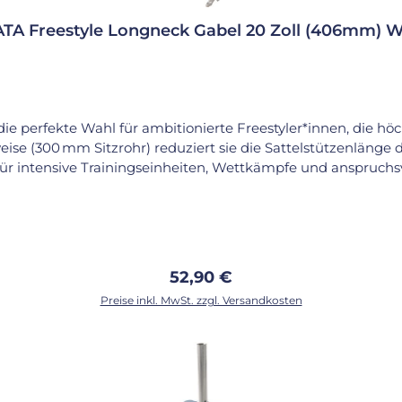
TA Freestyle Longneck Gabel 20 Zoll (406mm) 
ie perfekte Wahl für ambitionierte Freestyler*innen, die höc
ise (300 mm Sitzrohr) reduziert sie die Sattelstützenlänge d
für intensive Trainingseinheiten, Wettkämpfe und anspruchsv
ks wie Coasting, Gliding oder Stand-Up. Der enge Abstand z
imale Kontrolle. Dank der robusten Stahlkonstruktion und 
 pflegeleicht und ein echter Hingucker im Rampenlicht. Die 
messer) und wird inklusive Lagerschalen und Schrauben geliefert. Emp
Regulärer Preis:
52,90 €
Preise inkl. MwSt. zzgl. Versandkosten
Kompatible Naben: 100 mm Lagerabstand Gewicht: ca
In den Warenkorb