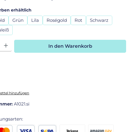
auswählen
rben erhältlich
ld
Grün
Lila
Roségold
Rot
Schwarz
Weiß
hl: Gib den gewünschten Wert ein oder benutze die Schaltfläche
In den Warenkorb
ttel hinzufügen
mmer:
A1021.si
ungsarten: