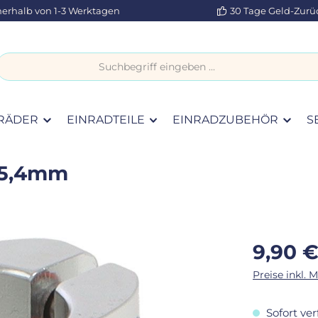
nerhalb von 1-3 Werktagen
30 Tage Geld-Zurü
RÄDER
EINRADTEILE
EINRADZUBEHÖR
S
25,4mm
Regulärer Pr
9,90 
Preise inkl. 
Sofort ver