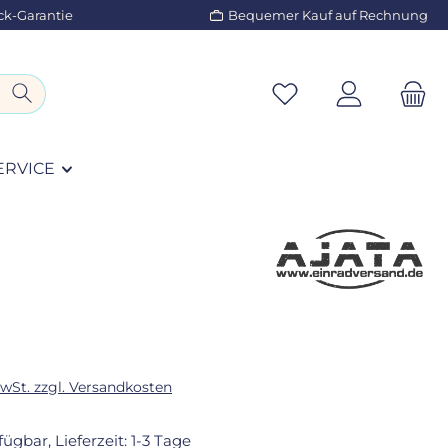
ck-Garantie
Bequemer Kauf auf Rechnung
ERVICE
eis:
€
MwSt. zzgl. Versandkosten
fügbar, Lieferzeit: 1-3 Tage