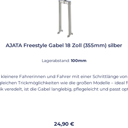
AJATA Freestyle Gabel 18 Zoll (355mm) silber
Lagerabstand:
100mm
ür kleinere Fahrerinnen und Fahrer mit einer Schrittlänge vo
gleichen Trickmöglichkeiten wie die großen Modelle – ideal f
 veredelt, ist die Gabel langlebig, pflegeleicht und passt o
ial: Stahl, silber verchromt Bauart: eckige
zählt sie zu den besten Optionen für kleinere Fahrer*innen,
Regulärer Preis:
24,90 €