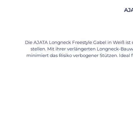
AJA
Die AJATA Longneck Freestyle Gabel in Weiß ist d
stellen. Mit ihrer verlängerten Longneck-Bauwe
minimiert das Risiko verbogener Stützen. Ideal 
crown) bietet eine große Standfläche für Tric
erlaubt besonders präzise Steuerung und opt
technisch als auch optisch – sie ist langlebig,
Standardnaben (100 mm Lagerabstand, 40–42 mm Lagerdurch
300 mm Longneck-Gabel: → ca. 75–98 cm Technische Daten Größe: 20 Zoll (406 mm)Material: Stahl Farbe: Weiß Bauart: Longneck / Flat Crown Länge
Sitzrohr: 300 mm Innen-Ø Sitzrohr: 22,2 mm Außen-Ø Sitzrohr: 25,4 mm Max. Reifenbreite: 2.25 Zoll Passende Lager: 40–42 mm Außendurchmesser