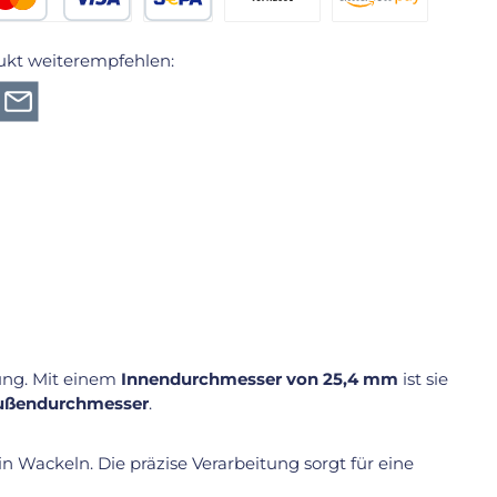
edit- oder Debitkarte
SEPA Lastschrift
Vorkasse 2% Rabatt
Amazon Pay
ukt weiterempfehlen:
ung. Mit einem
Innendurchmesser von 25,4 mm
ist sie
Außendurchmesser
.
ein Wackeln. Die präzise Verarbeitung sorgt für eine