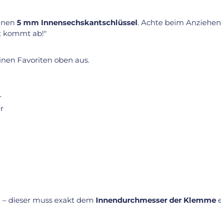
einen
5 mm Innensechskantschlüssel
. Achte beim Anziehen
st kommt ab!"
inen Favoriten oben aus.
r
r
l
– dieser muss exakt dem
Innendurchmesser der Klemme
e