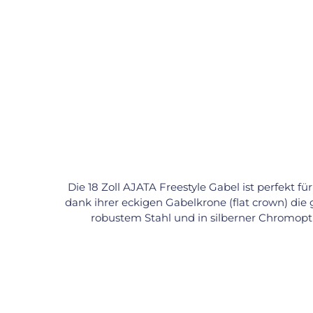
Die 18 Zoll AJATA Freestyle Gabel ist perfekt f
dank ihrer eckigen Gabelkrone (flat crown) die 
robustem Stahl und in silberner Chromoptik
Standardnaben mit 100 mm Lagerabstand und 40–42 mm Lagern. Technische Daten: Größe: 18 Zoll (355 mm) Mater
Flat-Crown-Brücke Sitzrohrlänge: 14,5 cm Ø Sitzrohr innen: 22,2 mm Ø Sitzrohr außen: 25,4 mm Passende Lager: 40–42 mm Max. Reifenbreite: 2.25 Zoll Inkl.
Lagerschalen und Schrauben Kompatible Komponenten: Sattelstützen: Ø 22,2 mm Sattelklemmen: Ø 25,4 mm Naben: 100 mm Lagerabstand (Mitte–Mitte)
Kugellager: 40–42 mm Außendurchmesser Fazit: Die AJATA 18 Zoll Gabel ist ideal für den Einstieg ins Freestyle-Training – leicht, stabil und tricktauglich. Mit
ihrer bewährten Bauweise 