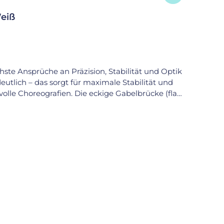
Weiß
hste Ansprüche an Präzision, Stabilität und Optik
eutlich – das sorgt für maximale Stabilität und
olle Choreografien. Die eckige Gabelbrücke (flat
um Reifen (z. B. nur 5 mm beim Fantasy-Reifen)
dem weißen Finish überzeugt die Gabel sowohl
Longneck-Gabel ist kompatibel mit allen gängigen
fohlene Schrittlänge für
. 850 g Lieferumfang: inkl. Lagerschalen & Schrauben