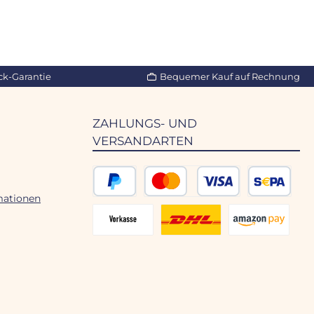
ck-Garantie
Bequemer Kauf auf Rechnung
ZAHLUNGS- UND
VERSANDARTEN
mationen
PayPal
Kredit- oder Debitkarte
SEPA Lastschr
Vorkasse 2% Rabatt
DHL Versand
Amazon Pay