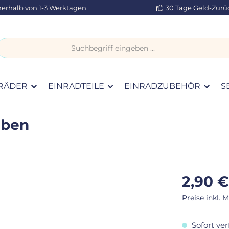
nerhalb von 1-3 Werktagen
30 Tage Geld-Zurü
RÄDER
EINRADTEILE
EINRADZUBEHÖR
S
aben
Regulärer Pr
2,90 €
Preise inkl. 
Sofort ver