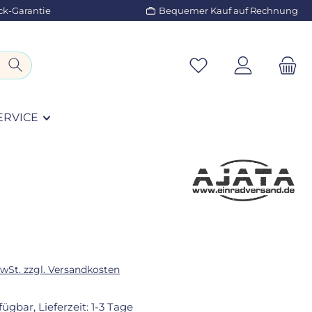
ck-Garantie
Bequemer Kauf auf Rechnung
ERVICE
eis:
MwSt. zzgl. Versandkosten
fügbar, Lieferzeit: 1-3 Tage