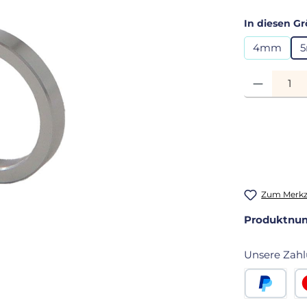
In diesen Gr
4mm
Produkt Anza
Zum Merkze
Produktnu
Unsere Zahl
PayPal
Kr