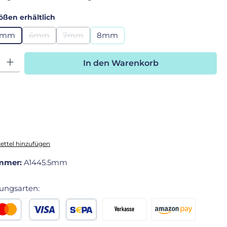
auswählen
ößen erhältlich
5mm
6mm
7mm
8mm
(Diese Option ist zurzeit nicht verfügbar.)
(Diese Option ist zurzeit nicht verfügbar.)
hl: Gib den gewünschten Wert ein oder benutze die Schaltfläche
In den Warenkorb
ttel hinzufügen
mmer:
A1445.5mm
ungsarten:
edit- oder Debitkarte
SEPA Lastschrift
Vorkasse 2% Rabatt
Amazon Pay