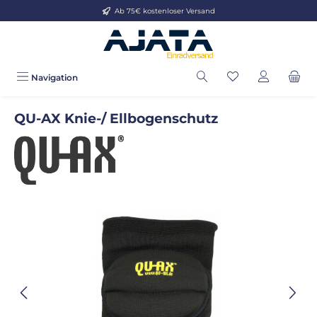
Ab 75€ kostenloser Versand
Zum Hauptinhalt springen
Navigation
QU-AX Knie-/ Ellbogenschutz
Bildergalerie überspringen