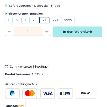
Sofort verfügbar, Lieferzeit: 1-3 Tage
auswählen
In diesen Größen erhältlich
L
M
S
XL
XS
XXS
XXXS
Produkt Anzahl: Gib den gewünschten Wert ein oder benutze die Schaltflächen
In den Warenkorb
Zum Merkzettel hinzufügen
Produktnummer:
A1635.xs
Unsere Zahlungsarten:
PayPal
Kredit- oder Debitkarte
SEPA Lastschrift
Vorkasse 2% Rabatt