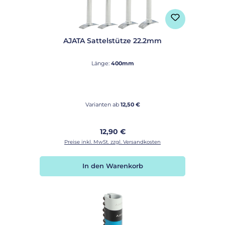
AJATA Sattelstütze 22.2mm
Länge:
400mm
Varianten ab
12,50 €
Regulärer Preis:
12,90 €
Preise inkl. MwSt. zzgl. Versandkosten
In den Warenkorb