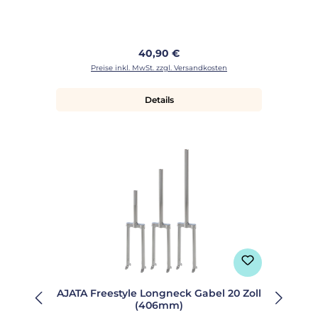
Regulärer Preis:
40,90 €
Preise inkl. MwSt. zzgl. Versandkosten
Details
AJATA Freestyle Longneck Gabel 20 Zoll
(406mm)