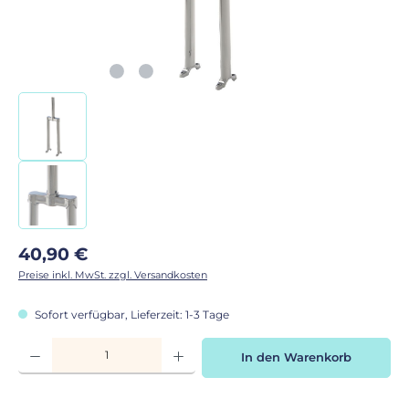
Regulärer Preis:
40,90 €
Preise inkl. MwSt. zzgl. Versandkosten
Sofort verfügbar, Lieferzeit: 1-3 Tage
Produkt Anzahl: Gib den gewünschten Wert ein oder benutze die Schaltflächen
In den Warenkorb