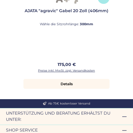
AJATA "agravic" Gabel 20 Zoll (406mm)
Wähle die Sitzrohrlänge:
300mm
Regulärer Preis:
175,00 €
Preise inkl. MwSt. zzgl. Versandkosten
Details
Ab 75€ kostenloser Versand
UNTERSTÜTZUNG UND BERATUNG ERHÄLTST DU
UNTER:
SHOP SERVICE