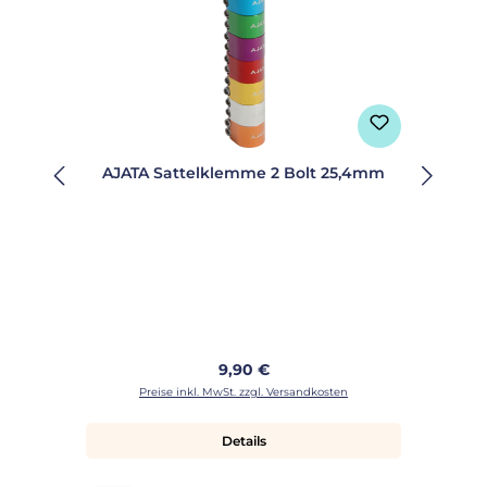
AJATA Sattelklemme 2 Bolt 25,4mm
Regulärer Preis:
9,90 €
Preise inkl. MwSt. zzgl. Versandkosten
Details