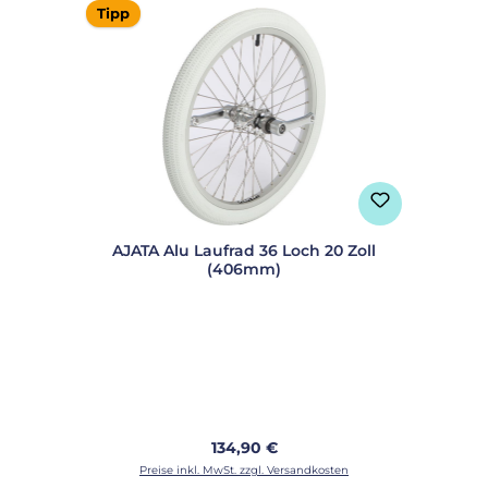
Tipp
AJATA Alu Laufrad 36 Loch 20 Zoll
(406mm)
Regulärer Preis:
134,90 €
Preise inkl. MwSt. zzgl. Versandkosten