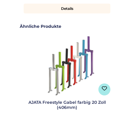
Details
Produktgalerie überspringen
Ähnliche Produkte
AJATA Freestyle Gabel farbig 20 Zoll
(406mm)