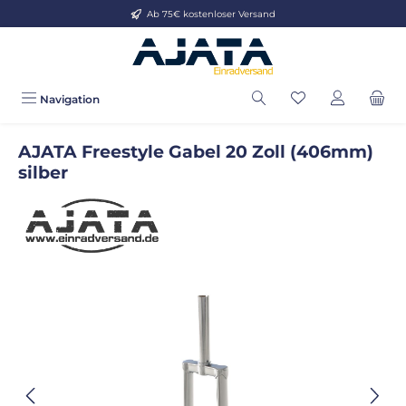
Ab 75€ kostenloser Versand
Zum Hauptinhalt springen
Navigation
AJATA Freestyle Gabel 20 Zoll (406mm)
silber
Bildergalerie überspringen