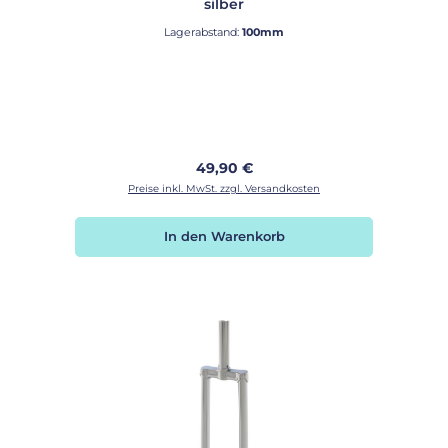
silber
Lagerabstand:
100mm
Regulärer Preis:
49,90 €
Preise inkl. MwSt. zzgl. Versandkosten
In den Warenkorb