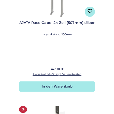
AJATA Race Gabel 24 Zoll (507mm) silber
Lagerabstand:
100mm
Regulärer Preis:
34,90 €
Preise inkl. MwSt. zzgl. Versandkosten
In den Warenkorb
Rabatt
%