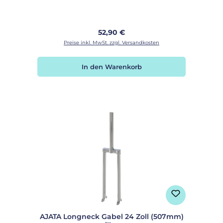
Regulärer Preis:
52,90 €
Preise inkl. MwSt. zzgl. Versandkosten
In den Warenkorb
AJATA Longneck Gabel 24 Zoll (507mm)