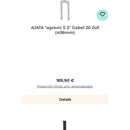
AJATA "agravic S 2" Gabel 20 Zoll
(406mm)
Regulärer Preis:
189,90 €
Preise inkl. MwSt. zzgl. Versandkosten
Details