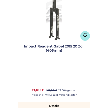
Impact Reagent Gabel 2015 20 Zoll
(406mm)
Verkaufspreis:
99,00 €
Regulärer Preis:
128,00 €
(22.66% gespart)
Preise inkl. MwSt. zzgl. Versandkosten
Details