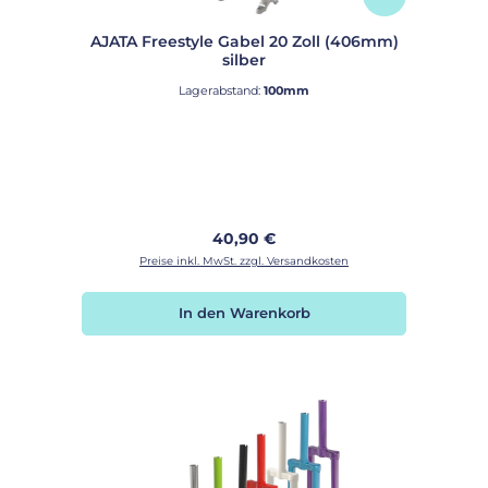
AJATA Freestyle Gabel 20 Zoll (406mm)
silber
Lagerabstand:
100mm
Regulärer Preis:
40,90 €
Preise inkl. MwSt. zzgl. Versandkosten
In den Warenkorb