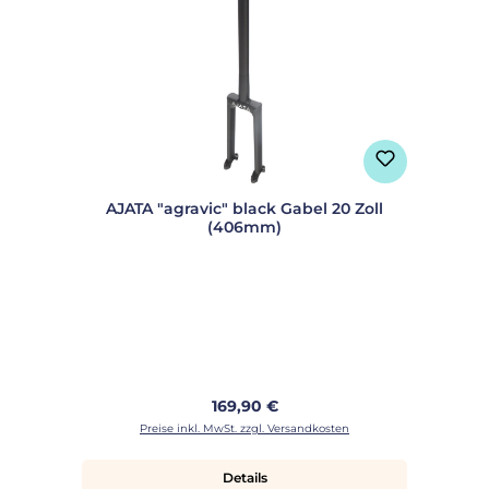
AJATA "agravic" black Gabel 20 Zoll
(406mm)
Regulärer Preis:
169,90 €
Preise inkl. MwSt. zzgl. Versandkosten
Details