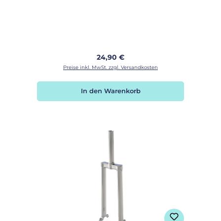
Regulärer Preis:
24,90 €
Preise inkl. MwSt. zzgl. Versandkosten
In den Warenkorb