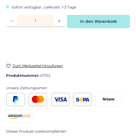
Sofort verfügbar, Lieferzeit: 1-3 Tage
Produkt Anzahl: Gib den gewünschten Wert ein oder benutze die Schaltflächen
In den Warenkorb
Zum Merkzettel hinzufügen
Produktnummer:
A1752
Unsere Zahlungsarten:
PayPal
Kredit- oder Debitkarte
SEPA Lastschrift
Vorkasse 2% Rabatt
Amazon Pay
Dieses Produkt weiterempfehlen: