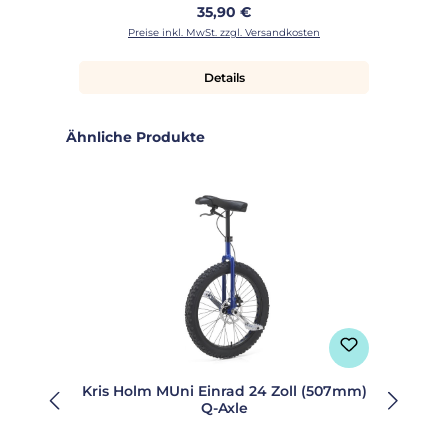
Regulärer Preis:
35,90 €
Preise inkl. MwSt. zzgl. Versandkosten
Details
Produktgalerie überspringen
Ähnliche Produkte
Kris Holm MUni Einrad 24 Zoll (507mm)
Q-Axle