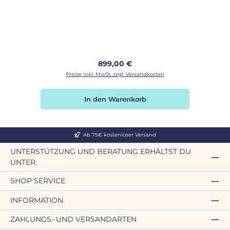
Regulärer Preis:
899,00 €
Preise inkl. MwSt. zzgl. Versandkosten
In den Warenkorb
Ab 75€ kostenloser Versand
UNTERSTÜTZUNG UND BERATUNG ERHÄLTST DU
UNTER:
SHOP SERVICE
INFORMATION
ZAHLUNGS- UND VERSANDARTEN