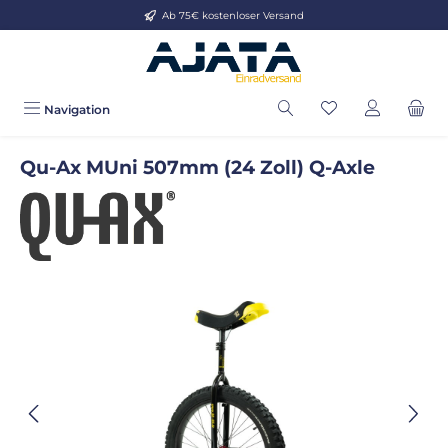
Ab 75€ kostenloser Versand
Zum Hauptinhalt springen
Navigation
Qu-Ax MUni 507mm (24 Zoll) Q-Axle
Bildergalerie überspringen