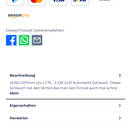
PayPal
Kredit- oder Debitkarte
SEPA Lastschrift
Vorkasse 2% Rabatt
Amazon Pay
Dieses Produkt weiterempfehlen:
Beschreibung
40/62-507mm (24 x 1.75 - 2.225 Zoll) Autoventil Schlauch. Dieser
Schlauch hat den Vorteil das man sein Einrad auch mal schne…
Mehr
Eigenschaften
Hersteller