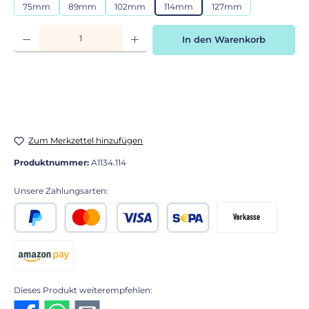
75mm
89mm
102mm
114mm
127mm
Produkt Anzahl: Gib den gewünschten Wert ein oder benutze die Schaltflächen
In den Warenkorb
Zum Merkzettel hinzufügen
Produktnummer:
A1134.114
Unsere Zahlungsarten:
PayPal
Kredit- oder Debitkarte
SEPA Lastschrift
Vorkasse 2% Rabatt
Amazon Pay
Dieses Produkt weiterempfehlen: