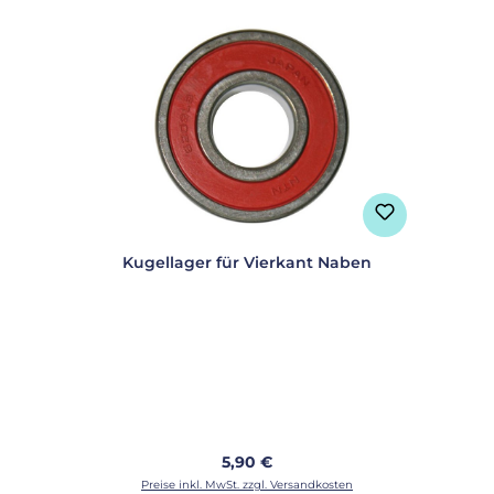
Kugellager für Vierkant Naben
Regulärer Preis:
5,90 €
Preise inkl. MwSt. zzgl. Versandkosten