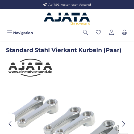
Ab 75€ kostenloser Versand
Zum Hauptinhalt springen
Navigation
Standard Stahl Vierkant Kurbeln (Paar)
Bildergalerie überspringen