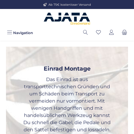
Ab 75€ kostenloser Versand
Zum Hauptinhalt springen
Navigation
Einrad Montage
Das Einrad ist aus
transporttechnischen Gründen und
um Schäden beim Transport zu
vermeiden nur vormontiert. Mit
wenigen Handgriffen und mit
handelsüblichem Werkzeug kannst
Du schnell die Gabel, die Pedale und
den Sattel befestigen und losradeln.