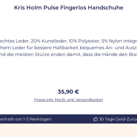
Kris Holm Pulse Fingerlos Handschuhe
 echtes Leder, 20% Kunstleder, 10% Polyester, 5% Nylon integ
eder für bessere Haltbarkeit bequemes An- und Ausziehen durch Kl
- und die meisten Stürze enden damit, dass die Hände den Bo
die den Bedürfnissen des Einradfahrers Rechnung tragen. Si
 des hohen Schutzfaktors auch gegen das Umknicken und 
hkeit, um angenehm zu fahren. Größentabelle:Umfang, geme
Daumen: S: 16cm - 18 cm M: 18cm - 21cm L: 21cm - 24cm X: 2
Regulärer Preis:
35,90 €
Preise inkl. MwSt. zzgl. Versandkosten
nerhalb von 1-3 Werktagen
30 Tage Geld-Zurü