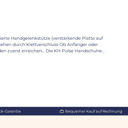
rierte Handgelenkstütze (verstärkende Platte auf
ettverschluss Ob Anfänger oder
den zuerst erreichen... Die KH Pulse Handschuhe
e sorgen gleichzeitig für bequemen Sitz sowie
Verstauchen der Handgelenke bieten diese
ssen an der breitesten Stelle der Hand ohne
3cm - 26cm
ck-Garantie
Bequemer Kauf auf Rechnung