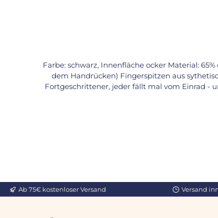
Farbe: schwarz, Innenfläche ocker Material: 65%
dem Handrücken) Fingerspitzen aus sythetischem L
Fortgeschrittener, jeder fällt mal vom Einrad 
sind die einzigen Handschuhe auf dem Markt, 
Handgelenk- und Handflächenschutz.Trotz
Handschuhe dem Einradfahrer genug Beweglic
Ab 75€ kostenloser Versand
Versand in