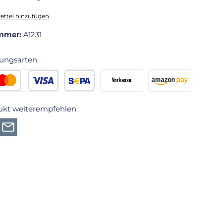
ttel hinzufügen
mmer:
A1231
ungsarten:
edit- oder Debitkarte
SEPA Lastschrift
Vorkasse 2% Rabatt
Amazon Pay
ukt weiterempfehlen: