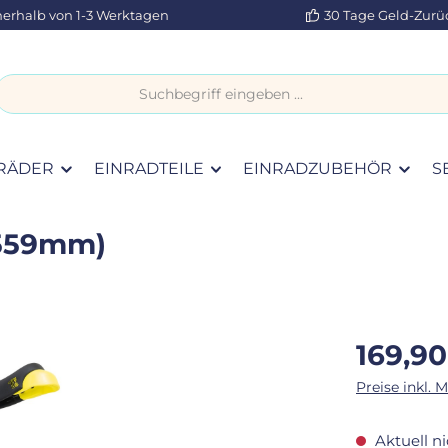
nerhalb von 1-3 Werktagen
30 Tage Geld-Zurü
RÄDER
EINRADTEILE
EINRADZUBEHÖR
S
(559mm)
Regulärer Pr
169,90
Preise inkl. 
Aktuell ni