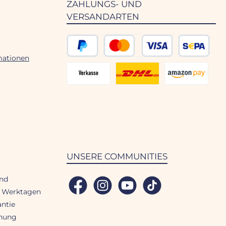
ZAHLUNGS- UND
VERSANDARTEN
mationen
PayPal
Kredit- oder Debitkarte
SEPA Lastschr
Vorkasse 2% Rabatt
DHL Versand
Amazon Pay
UNSERE COMMUNITIES
and
Facebook
Instagram
YouTube
TikTok
3 Werktagen
antie
hnung