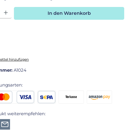
hl: Gib den gewünschten Wert ein oder benutze die Schaltfläche
In den Warenkorb
ttel hinzufügen
mmer:
A1024
ungsarten:
edit- oder Debitkarte
SEPA Lastschrift
Vorkasse 2% Rabatt
Amazon Pay
ukt weiterempfehlen: