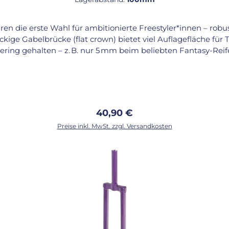
hren die erste Wahl für ambitionierte Freestyler*innen – rob
ige Gabelbrücke (flat crown) bietet viel Auflagefläche für T
ring gehalten – z. B. nur 5 mm beim beliebten Fantasy-Reif
l und in schlichtem Silber verchromt, ist die Gabel langlebi
 Lagerabstand und Lagerdurchmessern von 40 mm bis 42 mm 
(verchromt) – Bauart: eckig (flat crown) – Länge Sitzrohr: 1
enten: – Sattelstützen: Ø 22,2 mm – Sattelklemmen: Ø 25,4
Regulärer Preis:
40,90 €
: Eine der meistgefahrenen Freestyle-Gabeln überhaupt – z
Preise inkl. MwSt. zzgl. Versandkosten
e Top-Fahrer*innen seit Jahren auf Wettkämpfen überzeugen, 
In den Warenkorb