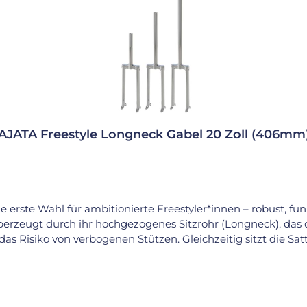
AJATA Freestyle Longneck Gabel 20 Zoll (406mm
ie erste Wahl für ambitionierte Freestyler*innen – robust, f
rzeugt durch ihr hochgezogenes Sitzrohr (Longneck), das di
das Risiko von verbogenen Stützen. Gleichzeitig sitzt die S
ge Gabelbrücke (flat crown) bietet viel Auflagefläche für Tr
 gehalten – z. B. nur 5 mm beim beliebten Gusset-Reifen – 
schlichtem Silber verchromt, ist die Gabel langlebig, leicht
hiedenen Sitzrohrlängen wählen – von 145 mm bis 500 mm. Di