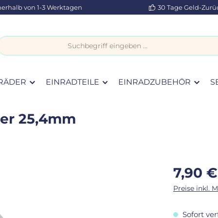
nerhalb von 1-3 Werktagen
30 Tage Geld-Zurü
RÄDER
EINRADTEILE
EINRADZUBEHÖR
S
ner 25,4mm
Regulärer Pr
7,90 €
Preise inkl. 
Sofort ver