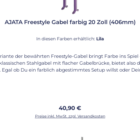
AJATA Freestyle Gabel farbig 20 Zoll (406mm)
In diesen Farben erhältlich:
Lila
Variante der bewährten Freestyle-Gabel bringt Farbe ins Spie
lassischen Stahlgabel mit flacher Gabelbrücke, bietet also di
n. Egal ob Du ein farblich abgestimmtes Setup willst oder Dei
t auch die farbige Variante alle Vorteile der bewährten Bauf
de-ride. Wie alle unsere Standard-Freestyle-Gabeln ist auch 
4 mm Klemmen und 100 mm Naben. Die Lieferung erfolgt inkl
l – Farbe: Auswahl (lackiert) – Bauart: eckig (flat crown) – L
Regulärer Preis:
40,90 €
mponenten: – Sattelstützen: Ø 22,2 mm – Sattelklemmen: Ø
Preise inkl. MwSt. zzgl. Versandkosten
azit: Technisch bewährt, optisch auffällig: Die farbige Freest
 das gleichzeitig farblich zum eigenen Stil passt – oder einf
In den Warenkorb