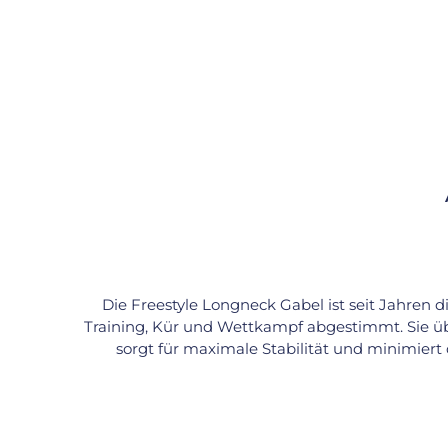
Die Freestyle Longneck Gabel ist seit Jahren d
Training, Kür und Wettkampf abgestimmt. Sie übe
sorgt für maximale Stabilität und minimiert 
Druckstellen am Bein, kein Scheuern. Die ecki
Abstand vom Reifen zur Brücke ist bewusst gering
Fahrgefühl. Gefertigt aus stabilem Stahl und in 
Körpergröße und Fahrstil kannst Du aus versc