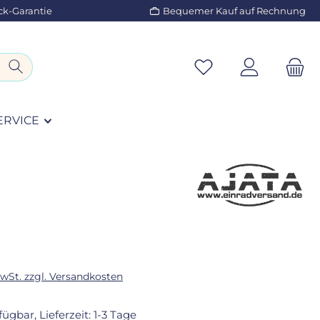
ck-Garantie
Bequemer Kauf auf Rechnung
ERVICE
eis:
MwSt. zzgl. Versandkosten
fügbar, Lieferzeit: 1-3 Tage