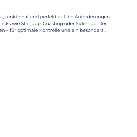
ust, funktional und perfekt auf die Anforderungen
ricks wie Standup, Coasting oder Side-ride. Der
en – für optimale Kontrolle und ein besonders
g, pflegeleicht und bei Shows optisch dezent. Die
geeignet. Technische Daten: – Größe: 20 Zoll
4,5cm – Sitzrohrdurchmesser innen: 22,2 mm –
 mm – Naben: 100 mm Lagerabstand (Mitte–Mitte)
uverlässig, bewährt und top im Handling. Wenn
liegst Du mit diesem Modell genau richtig.