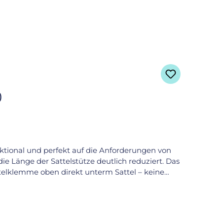
)
unktional und perfekt auf die Anforderungen von
e Länge der Sattelstütze deutlich reduziert. Das
attelklemme oben direkt unterm Sattel – keine
icks wie Standup, Coasting oder Side-ride. Der
für optimale Kontrolle und ein besonders präzises
 zu pflegen und bei Shows optisch dezent. Je nach
e Gabel ist für alle Standardnaben mit 100 mm