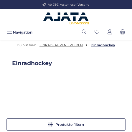
Ab 75€ kostenloser Versand
Zum Hauptinhalt springen
Navigation
Du bist hier:
EINRADFAHREN ERLEBEN
Einradhockey
Einradhockey
Produkte filtern